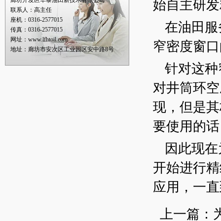
廊坊开发区华泰油田新技术有限公司
始自主研发
联系人：高主任
座机：0316-2577015
在油田服
传真：0316-2577015
网址：www.lfhtoil.com
窄密度窗口
地址：廊坊市安次区工业园区安中路8号
针对这种
对井筒环空
现，但是其
要使用的话
因此现在
开始进行精
应用，一直
上一篇：